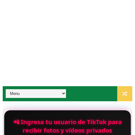
📲 Ingresa tu usuario de TikTok para
recibir fotos y vídeos privados