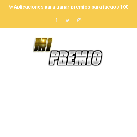
CÓMO GANAR RUBUX GRATIS ✨ MÉTODOS NUEVOS Y R
🤑 7 Juegos que Permiten Ganar Dinero Real 🎮💰
Cómo ganar diamantes reales en Free Fire de forma fá
7 JUEGOS QUE TE PUEDEN HACER MILLONARIO 💰 10
✨ Aplicaciones para ganar premios para juegos 100% r