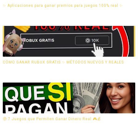
✨ Aplicaciones para ganar premios para juegos 100% real ✨
CÓMO GANAR RUBUX GRATIS ✨ MÉTODOS NUEVOS Y REALES
🤑 7 Juegos que Permiten Ganar Dinero Real 🎮💰